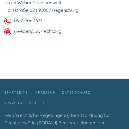
Ulrich Weber
Rechtsanwalt
Harzstraße 22 I 93057 Regensburg
0941 7060631
uweber@uw-recht.org
STARTSEITE
IMPRESSUM
DATENSCHUTZ
WWW.UWP-RECHT.DE
Berufsrechtliche Regelungen: § Berufsordnung für
Rechtsanwälte (BORA), § Berufsregelungen der